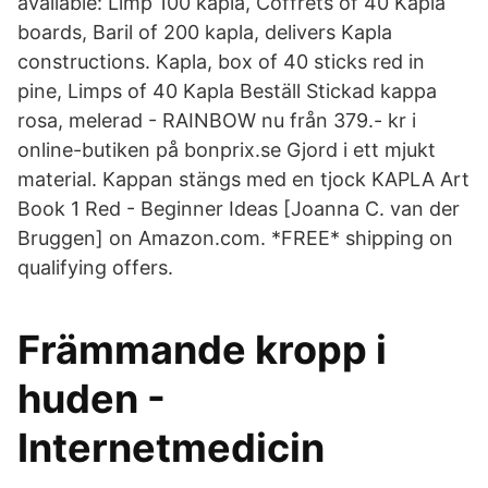
available: Limp 100 kapla, Coffrets of 40 Kapla
boards, Baril of 200 kapla, delivers Kapla
constructions. Kapla, box of 40 sticks red in
pine, Limps of 40 Kapla Beställ Stickad kappa
rosa, melerad - RAINBOW nu från 379.- kr i
online-butiken på bonprix.se Gjord i ett mjukt
material. Kappan stängs med en tjock KAPLA Art
Book 1 Red - Beginner Ideas [Joanna C. van der
Bruggen] on Amazon.com. *FREE* shipping on
qualifying offers.
Främmande kropp i
huden -
Internetmedicin