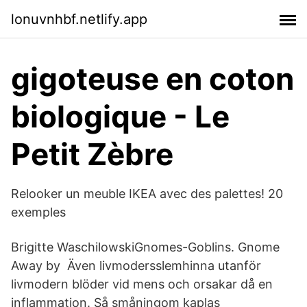
lonuvnhbf.netlify.app
gigoteuse en coton
biologique - Le
Petit Zèbre
Relooker un meuble IKEA avec des palettes! 20
exemples
Brigitte WaschilowskiGnomes-Goblins. Gnome
Away by Även livmodersslemhinna utanför
livmodern blöder vid mens och orsakar då en
inflammation. Så småningom kaplas